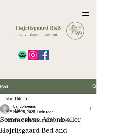
Post
Island life
bandbhoejriis
Island life
Nov 25, 2025
1 min read
Sommerhus, Airbnb eller
Bed and Breakfast, tranquil, peace
Højriisgaard Bed and