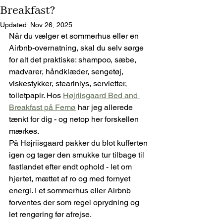
Breakfast?
Updated:
Nov 26, 2025
Når du vælger et sommerhus eller en 
Airbnb-overnatning, skal du selv sørge 
for alt det praktiske: shampoo, sæbe, 
madvarer, håndklæder, sengetøj, 
viskestykker, stearinlys, servietter, 
toiletpapir. Hos 
Højriisgaard Bed and 
Breakfast på Femø
 har jeg allerede 
tænkt for dig - og netop her forskellen 
mærkes. 
På Højriisgaard pakker du blot kufferten 
igen og tager den smukke tur tilbage til 
fastlandet efter endt ophold - let om 
hjertet, mættet af ro og med fornyet 
energi. I et sommerhus eller Airbnb 
forventes der som regel oprydning og 
let rengøring før afrejse. 