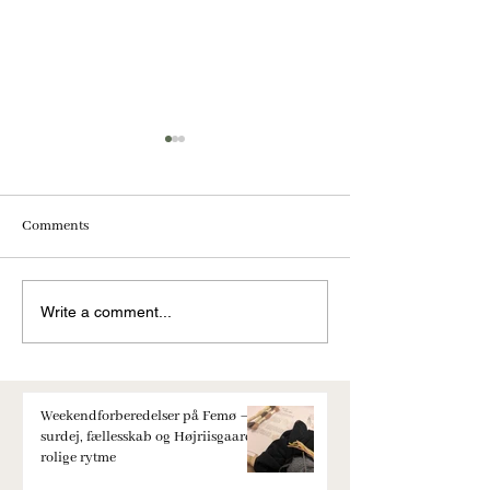
Comments
En overnatning på Femø -
Vanilje er ikke bare
Write a comment...
nærende for krop og sjæl
og heller ikke kun t
Weekendforberedelser på Femø –
surdej, fællesskab og Højriisgaards
rolige rytme