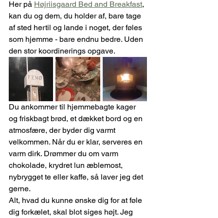
Her på 
Højriisgaard Bed and Breakfast
, 
kan du og dem, du holder af, bare tage 
af sted hertil og lande i noget, der føles 
som hjemme - bare endnu bedre. Uden 
den stor koordinerings opgave.  
Du ankommer til hjemmebagte kager 
og friskbagt brød, et dækket bord og en 
atmosfære, der byder dig varmt 
velkommen. Når du er klar, serveres en 
varm dirk. Drømmer du om varm 
chokolade, krydret lun æblemost, 
nybrygget te eller kaffe, så laver jeg det 
gerne. 
Alt, hvad du kunne ønske dig for at føle 
dig forkælet, skal blot siges højt. Jeg 