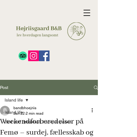
Post
Island life
bandbhoejriis
Island life
Jan 22
2 min read
Weekendforberedelser på
Bed and Breakfast, tranquil, peace
Femø – surdej, fællesskab og