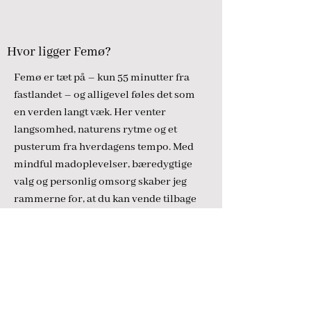
Hvor ligger Femø?
Femø er tæt på – kun 55 minutter fra
fastlandet – og alligevel føles det som
en verden langt væk. Her venter
langsomhed, naturens rytme og et
pusterum fra hverdagens tempo. Med
mindful madoplevelser, bæredygtige
valg og personlig omsorg skaber jeg
rammerne for, at du kan vende tilbage
til fastlandet med ny energi, fyldt af
nærvær og smagfulde minder.