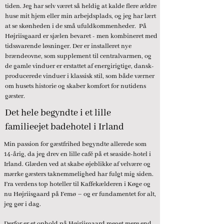
tiden. Jeg har selv været så heldig at kalde flere ældre
huse mit hjem eller min arbejdsplads, og jeg har lært
at se skønheden i de små ufuldkommenheder. På
Højriisgaard er sjælen bevaret - men kombineret med
tidssvarende løsninger. Der er installeret nye
brændeovne, som supplement til centralvarmen, og
de gamle vinduer er erstattet af energirigtige, dansk-
producerede vinduer i klassisk stil, som både værner
om husets historie og skaber komfort for nutidens
gæster.
Det hele begyndte i et lille
familieejet badehotel i Irland
Min passion for gæstfrihed begyndte allerede som
14-årig, da jeg drev en lille café på et seaside-hotel i
Irland. Glæden ved at skabe øjeblikke af velvære og
mærke gæsters taknemmelighed har fulgt mig siden.
Fra verdens top hoteller til Kaffekælderen i Køge og
nu Højriisgaard på Femø – og er fundamentet for alt,
jeg gør i dag.
Derfor er et ophold på Højriisgaard meget mere end