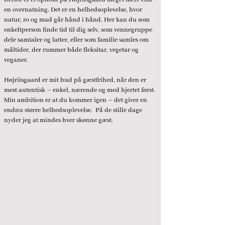
en overnatning. Det er en helhedsoplevelse, hvor
natur, ro og mad går hånd i hånd. Her kan du som
enkeltperson finde tid til dig selv, som vennegruppe
dele samtaler og latter, eller som familie samles om
måltider, der rummer både fleksitar, vegetar og
veganer.
Højriisgaard er mit bud på gæstfrihed, når den er
mest autentisk – enkel, nærende og med hjertet først.
Min ambition er at du kommer igen – det giver en
endnu større helhedsoplevelse. På de stille dage
nyder jeg at mindes hver skønne gæst.