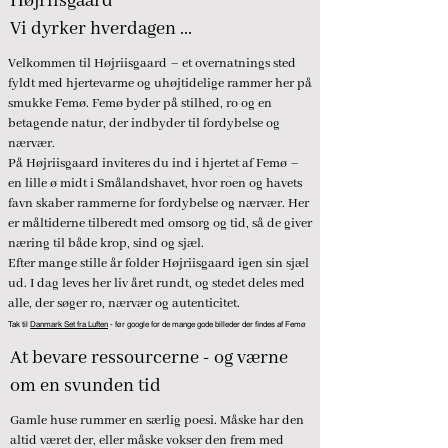
Højriisgaard
Vi dyrker hverdagen ...
Velkommen til Højriisgaard – et overnatnings sted
fyldt med hjertevarme og uhøjtidelige rammer her på
smukke Femø. Femø byder på stilhed, ro og en
betagende natur, der indbyder til fordybelse og
nærvær.
På Højriisgaard inviteres du ind i hjertet af Femø –
en lille ø midt i Smålandshavet, hvor roen og havets
favn skaber rammerne for fordybelse og nærvær. Her
er måltiderne tilberedt med omsorg og tid, så de giver
næring til både krop, sind og sjæl.
Efter mange stille år folder Højriisgaard igen sin sjæl
ud. I dag leves her liv året rundt, og stedet deles med
alle, der søger ro, nærvær og autenticitet.
Tak til
Danmark Set fra Luften
- før google for de mange gode billeder der findes af Femø
At bevare ressourcerne - og værne
om en svunden tid
Gamle huse rummer en særlig poesi. Måske har den
altid været der, eller måske vokser den frem med