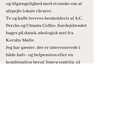
og tilgængelighed med et ønske om at
afspejle lokale råvarer.
Te og kaffe leveres henholdsvis af A.C.
Perchs og Ubuntu Coffee. Surdejsbrødet
bages på dansk, økologisk mel fra
Kornby Mølle.
Jeg har gæster, der er interesserede i
både halv- og helpension eller en
kombination heraf. Spørg endelig, så
sammensætter jeg et ophold, der passer
til jeres ønsker. Ønsker du at se
nærmere på værelserne, kan de ses
her
og
her
.