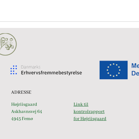
ADRESSE
Højriisgaard
Link til
Askhavnsvej 64
kontrolrapport
4945 Femø
for Højriisgaard