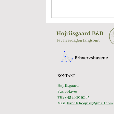
KONTAKT
Højriisgaard
Susie Hayes
Tlf.; + 45 20 20 92 65
Mail:
bandb.hoejriis@gmail.com