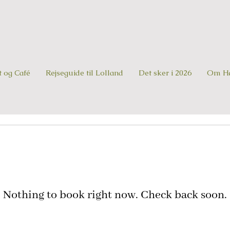
t og Café
Rejseguide til Lolland
Det sker i 2026
Om Hø
Nothing to book right now. Check back soon.